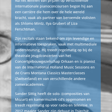
Na het winnen van prijzen op verschillende
internationale pianoconcoursen begon hij aan
een carrière die hem over de hele wereld
bracht, vaak als partner van beroemde violisten
als Shlomo Mintz, Ilya Grubert of Liza
Ferschtman.
Zijn recitals staan bekend om zijn levendige en
informatieve toespraken, vaak met multimediale
ondersteuning. Hij treedt regelmatig op bij de
theatrale jeugdconcerten van het
Concertgebouwgezelschap Orkaan en is pianist
van de International Holland Music Sessions en
de Crans Montana Classics Masterclasses
(Zwitserland) en van verschillende andere
zomeracademies.
Sander Sittig heeft de solo- (composities van
Mozart) en kamermuziek-cd's opgenomen en
treedt regelmatig op voor radio en televisie. In
2012 maakte Sander zijn debuut in Tsjechië,