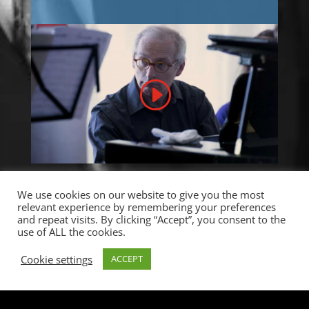
We use cookies on our website to give you the most
relevant experience by remembering your preferences
and repeat visits. By clicking “Accept”, you consent to the
use of ALL the cookies.
Cookie settings
ACCEPT
© 2026 Cicerone M&A
BUILT BY
Informatica Milano
-
Terms &
Conditions