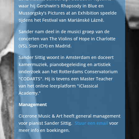
waar hij Gershwin's Rhapsody in Blue en
Mussorgsky’s Pictures at an Exhibition speelde
tijdens het Festival van Mariánské Lázně.
Sander nam deel in de musici groep van de
concerten van The Violins of Hope in Charlotte
(VS), Sion (CH) en Madrid.
Sander Sittig woont in Amsterdam en doceert
kamermuziek, pianobegeleiding en artistiek
onderzoek aan het Rotterdams Conservatorium
"CODARTS". Hij is tevens een Master Teacher
van het online leerplatform "iClassical
Academy."
Management
Cicerone Music & Art heeft general management
voor pianist Sander Sittig.
Stuur een email
voor
meer info en boekingen.